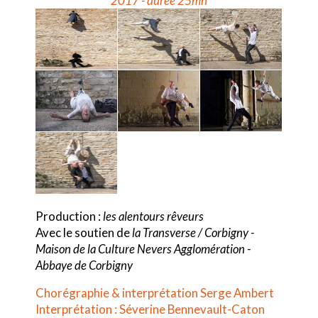
2017 - durée 25mn
Production :
les alentours rêveurs
Avec le soutien de
la Transverse / Corbigny -
Maison de la Culture Nevers Agglomération -
Abbaye de Corbigny
Chorégraphie & interprétation Serge Ambert
Interprétation : Séverine Bennevault-Caton